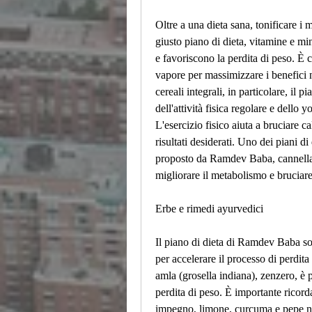
Oltre a una dieta sana, tonificare i 
giusto piano di dieta, vitamine e mi
e favoriscono la perdita di peso. È c
vapore per massimizzare i benefici n
cereali integrali, in particolare, il
dell'attività fisica regolare e dello 
L'esercizio fisico aiuta a bruciare ca
risultati desiderati. Uno dei piani di
proposto da Ramdev Baba, cannella, 
migliorare il metabolismo e bruciare
Erbe e rimedi ayurvedici
Il piano di dieta di Ramdev Baba sot
per accelerare il processo di perdita
amla (grosella indiana), zenzero, è po
perdita di peso. È importante ricord
impegno, limone, curcuma e pepe ner