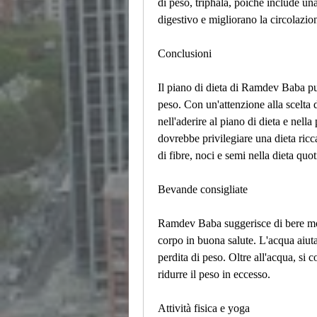
di peso, triphala, poiché include una
digestivo e migliorano la circolazi
Conclusioni
Il piano di dieta di Ramdev Baba può
peso. Con un'attenzione alla scelta d
nell'aderire al piano di dieta e nella 
dovrebbe privilegiare una dieta ricca
di fibre, noci e semi nella dieta quot
Bevande consigliate
Ramdev Baba suggerisce di bere mol
corpo in buona salute. L'acqua aiuta 
perdita di peso. Oltre all'acqua, si c
ridurre il peso in eccesso.
Attività fisica e yoga