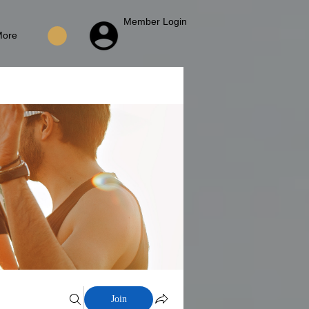
Member Login
More
Join