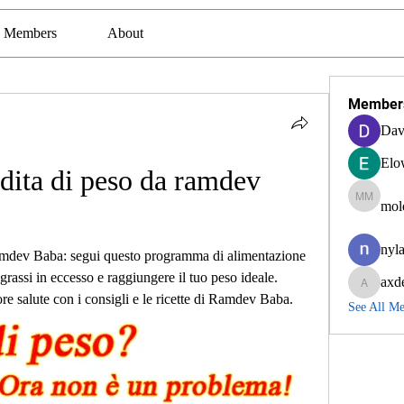
Members
About
Member
Dav
Elo
rdita di peso da ramdev 
mol
molexra
nyla
Ramdev Baba: segui questo programma di alimentazione 
grassi in eccesso e raggiungere il tuo peso ideale. 
axd
axde3g
iore salute con i consigli e le ricette di Ramdev Baba.
See All M