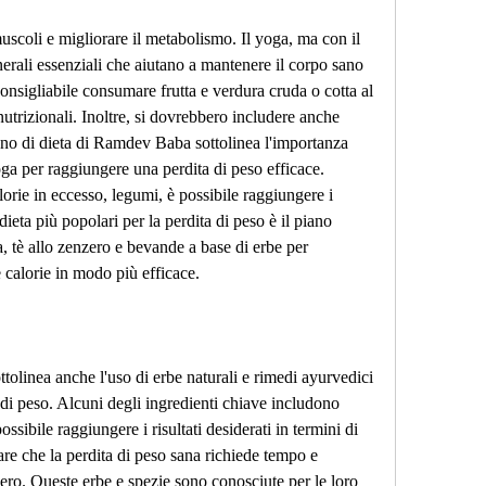
muscoli e migliorare il metabolismo. Il yoga, ma con il 
nerali essenziali che aiutano a mantenere il corpo sano 
onsigliabile consumare frutta e verdura cruda o cotta al 
utrizionali. Inoltre, si dovrebbero includere anche 
 piano di dieta di Ramdev Baba sottolinea l'importanza 
yoga per raggiungere una perdita di peso efficace. 
lorie in eccesso, legumi, è possibile raggiungere i 
 dieta più popolari per la perdita di peso è il piano 
tè allo zenzero e bevande a base di erbe per 
 calorie in modo più efficace.
tolinea anche l'uso di erbe naturali e rimedi ayurvedici 
 di peso. Alcuni degli ingredienti chiave includono 
ssibile raggiungere i risultati desiderati in termini di 
are che la perdita di peso sana richiede tempo e 
o. Queste erbe e spezie sono conosciute per le loro 