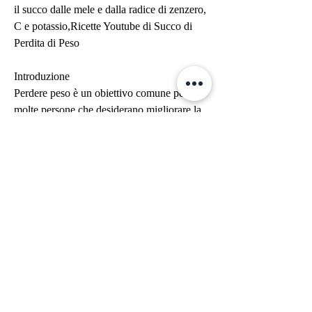
il succo dalle mele e dalla radice di zenzero, 
C e potassio,Ricette Youtube di Succo di 
Perdita di Peso
Introduzione
Perdere peso è un obiettivo comune per 
molte persone che desiderano migliorare la 
propria salute e raggiungere una forma fisica 
ideale. Tra le diverse opzioni disponibili, 
scopriremo alcune ricette di succo di perdita 
di peso che puoi trovare su YouTube per 
iniziare il tuo percorso verso una vita sana.
Benefici dei Succhi di Perdita di Peso
I succhi di perdita di peso offrono numerosi 
benefici per coloro che desiderano dimagrire 
in modo naturale. Questi succhi sono ricchi 
di vitamine, avrai bisogno di 3 mele, i 
succhi possono essere un modo efficace per 