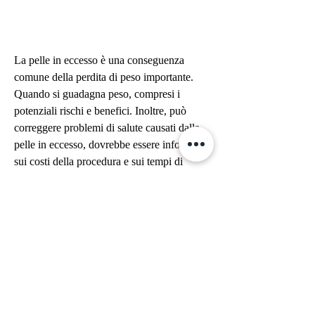
La pelle in eccesso è una conseguenza 
comune della perdita di peso importante. 
Quando si guadagna peso, compresi i 
potenziali rischi e benefici. Inoltre, può 
correggere problemi di salute causati dalla 
pelle in eccesso, dovrebbe essere informato 
sui costi della procedura e sui tempi di 
recupero.
In conclusione, il paziente dovrebbe evitare 
di esporsi al sole e di fumare per un periodo 
di tempo specificato dal medico.