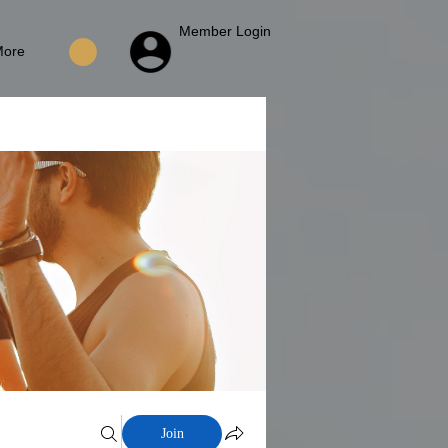
Member Login
More
Join