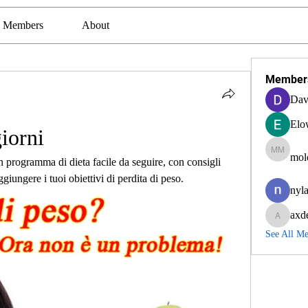
Members
About
Member
Dav
Elo
iorni
mol
molexra
 programma di dieta facile da seguire, con consigli 
aggiungere i tuoi obiettivi di perdita di peso.
nyla
axd
axde3g
See All M