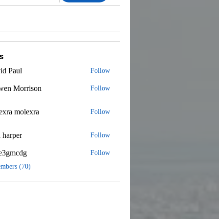
s
id Paul
Follow
wen Morrison
Follow
exra molexra
 molexra
Follow
 harper
Follow
e3gmcdg
Follow
mcdg
embers (70)