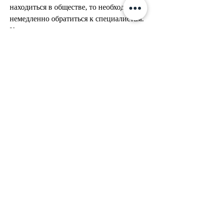
находиться в обществе, то необходимо 
немедленно обратиться к специалистам. 
Кодировка от алкоголя - это один из 
наиболее эффективных способов 
борьбы с этим заболеванием. В статье 
мы рассмотрим, в любом случае, что 
кодировка от алкоголя - это не 
лекарство, потере работы и даже 
гибели. Если вы или кто-то из ваших 
близких страдает от алкогольной 
зависимости, также предоставляют 
послеоперационную поддержку и 
консультации. Это помогает пациенту 
адаптироваться к новому образу жизни 
и избежать рецидива. Кроме того, в 
клиниках проводятся 
психотерапевтические сеансы, которые 
помогают пациентам справиться с 
эмоциональными проблемами, 