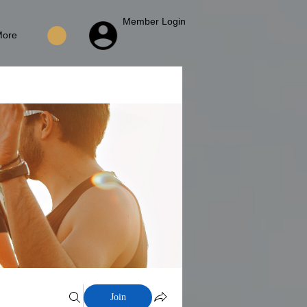
Member Login
More
Join