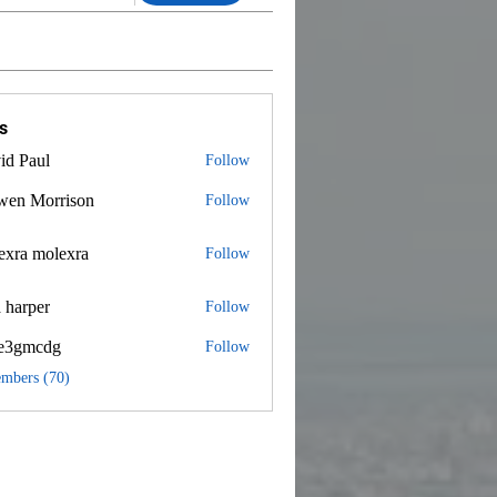
s
id Paul
Follow
wen Morrison
Follow
exra molexra
 molexra
Follow
 harper
Follow
e3gmcdg
Follow
mcdg
embers (70)