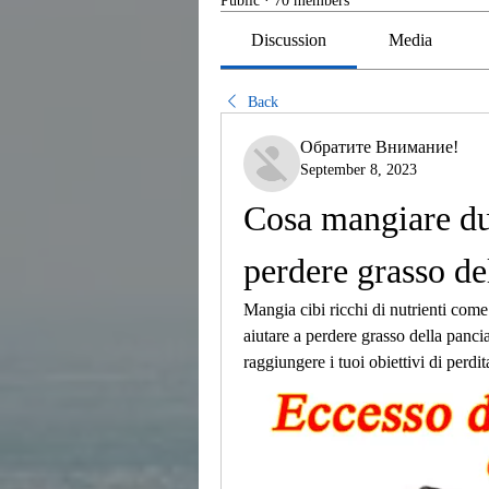
Public
·
70 members
Discussion
Media
Back
Обратите Внимание!
September 8, 2023
Cosa mangiare dura
perdere grasso de
Mangia cibi ricchi di nutrienti come 
aiutare a perdere grasso della pancia
raggiungere i tuoi obiettivi di perdit