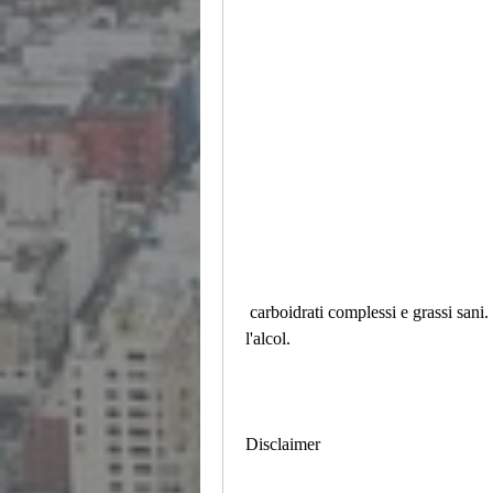
 carboidrati complessi e grassi sani. Bevi molta acqua e riduci le bevande zuccherate e 
l'alcol.
Disclaimer