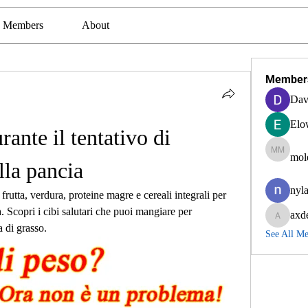
Members
About
Member
Dav
Elo
nte il tentativo di 
mol
molexra
lla pancia
nyla
frutta, verdura, proteine magre e cereali integrali per 
. Scopri i cibi salutari che puoi mangiare per 
axd
axde3g
a di grasso.
See All M