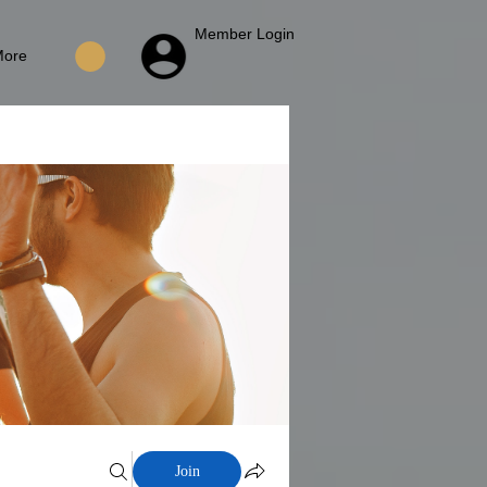
Member Login
More
Join