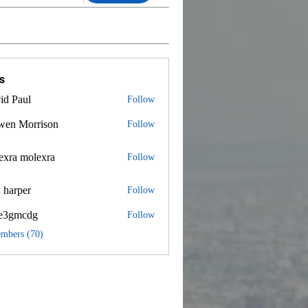
s
id Paul
Follow
wen Morrison
Follow
exra molexra
 molexra
Follow
 harper
Follow
e3gmcdg
Follow
mcdg
embers (70)