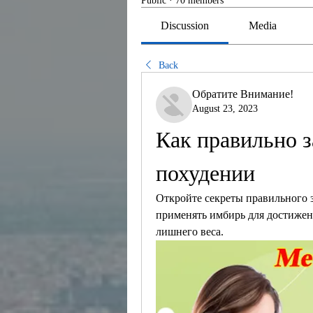
Public
·
70 members
Discussion
Media
Back
Обратите Внимание!
August 23, 2023
Как правильно з
похудении
Откройте секреты правильного з
применять имбирь для достижени
лишнего веса.