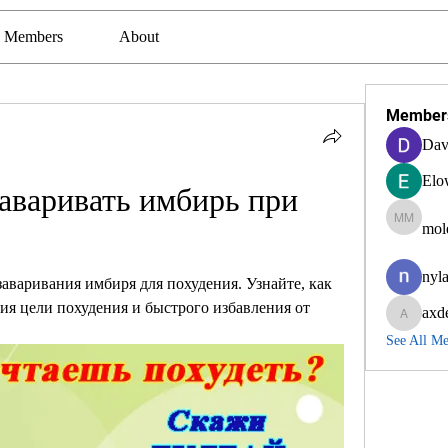
Members
About
Member
Dav
Elo
аваривать имбирь при 
mol
molexra
nyla
аваривания имбиря для похудения. Узнайте, как 
я цели похудения и быстрого избавления от 
axd
axde3g
See All M