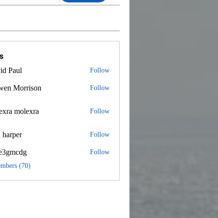
s
id Paul
Follow
wen Morrison
Follow
exra molexra
 molexra
Follow
 harper
Follow
e3gmcdg
Follow
mcdg
embers (70)