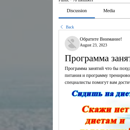
Public
·
70 members
Discussion
Media
Back
Обратите Внимание!
August 23, 2023
Программа занят
Программа занятий что бы похуд
питания и программу тренирово
специалисты помогут вам достич