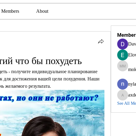
Members
About
Member
Dav
Elo
ий что бы похудеть
mol
molexra
еть - получите индивидуальное планирование 
к для достижения вашей цели похудения. Наши 
nyla
ь желаемого результата.
axd
axde3g
See All M