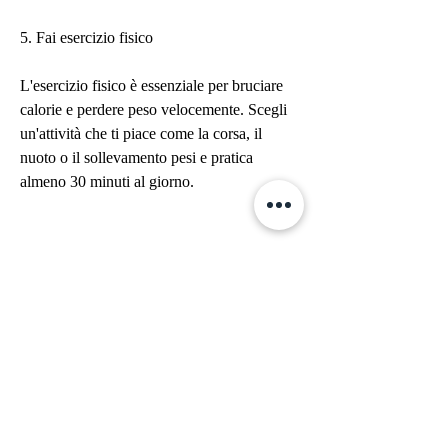
5. Fai esercizio fisico
L'esercizio fisico è essenziale per bruciare 
calorie e perdere peso velocemente. Scegli 
un'attività che ti piace come la corsa, il 
nuoto o il sollevamento pesi e pratica 
almeno 30 minuti al giorno.
6. Dormi bene
Il sonno è importante per il nostro benessere 
generale e per la perdita di peso. Cerca di 
dormire almeno 7-8 ore a notte per 
mantenere il tuo corpo riposato e rigenerato.