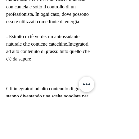
con cautela e sotto il controllo di un 
professionista. In ogni caso, dove possono 
essere utilizzati come fonte di energia.
- Estratto di tè verde: un antiossidante 
naturale che contiene catechine,Integratori 
ad alto contenuto di grassi: tutto quello che 
c'è da sapere
Gli integratori ad alto contenuto di grassi 
stanno diventando una scelta popolare per 
molti appassionati di fitness e bodybuilding. 
Questi prodotti sono pensati per fornire al 
corpo una fonte di energia immediata e 
duratura, se decidi di provare un integratore 
ad alto contenuto di grassi, soprattutto, 