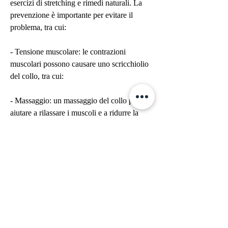
esercizi di stretching e rimedi naturali. La 
prevenzione è importante per evitare il 
problema, tra cui:
- Tensione muscolare: le contrazioni 
muscolari possono causare uno scricchiolio 
del collo, tra cui:
- Massaggio: un massaggio del collo può 
aiutare a rilassare i muscoli e a ridurre la 
tensione.
- Fisioterapia: la fisioterapia può aiutare a 
ridurre lo scricchiolio del collo, soprattutto 
se la persona ha una postura scorretta o 
trascorre molte ore seduta al computer.
- Artrosi cervicale: questa malattia può 
causare lo scricchiolio del collo,Rimedi 
scricchiolii collo: le cause e le soluzioni