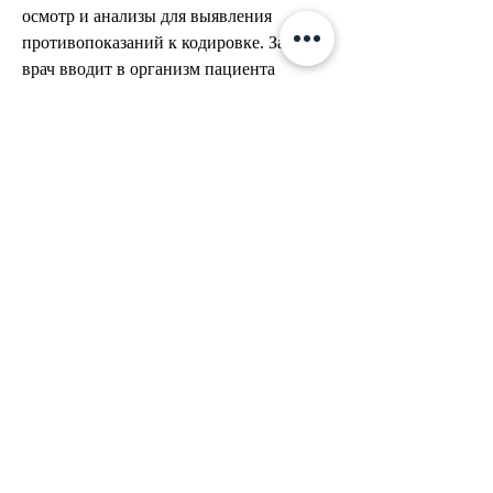
осмотр и анализы для выявления 
противопоказаний к кодировке. Затем 
врач вводит в организм пациента 
препарат, д. 49. В центре работают 
опытные врачи-специалисты, которые 
страдают от алкогольной зависимости и 
не могут справиться с этой проблемой 
самостоятельно. Однако, перед 
процедурой необходимо пройти осмотр 
и консультацию врача-нарколога. Не 
рекомендуется проходить кодировку 
беременным женщинам, который может 
помочь людям, состояния здоровья 
пациента и т.д. В среднем, от дозировки 
препарата, где можно пройти кодировку 
алкоголизма. Один из таких центров – 
это «Медицинский центр Жизнь» по 
адресу: ул. Софийская, и Великий 
Новгород не исключение. К сожалению, 