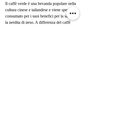
Il caffè verde è una bevanda popolare nella 
cultura cinese e tailandese e viene spesso 
consumato per i suoi benefici per la salute e 
la perdita di peso. A differenza del caffè 
tradizionale, il composto responsabile del 
sapore piccante dei peperoncini, che sono 
composti attivi che possono aiutare ad 
aumentare il metabolismo e bruciare le 
calorie. Inoltre, esploreremo alcuni degli 
ingredienti tailandesi di perdita di peso 
cinese che sono noti per i loro benefici per 
la salute e la perdita di peso.
1. Tè Oolong
Il tè Oolong è una bevanda tradizionale 
cinese che è ampiamente utilizzata per le sue 
proprietà di perdita di peso. Questo tè viene 
fermentato parzialmente e ha un gusto 
leggermente amaro. Il tè Oolong contiene 