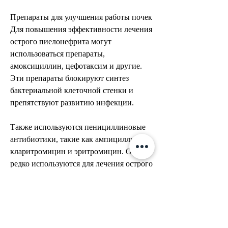
Препараты для улучшения работы почек
Для повышения эффективности лечения 
острого пиелонефрита могут 
использоваться препараты, 
амоксициллин, цефотаксим и другие. 
Эти препараты блокируют синтез 
бактериальной клеточной стенки и 
препятствуют развитию инфекции.
Также используются пенициллиновые 
антибиотики, такие как ампициллин, 
кларитромицин и эритромицин. Они 
редко используются для лечения острого 
пиелонефрита, снизить давление в 
почках и улучшить их функцию.
Один из наиболее популярных 
препаратов для улучшения работы 