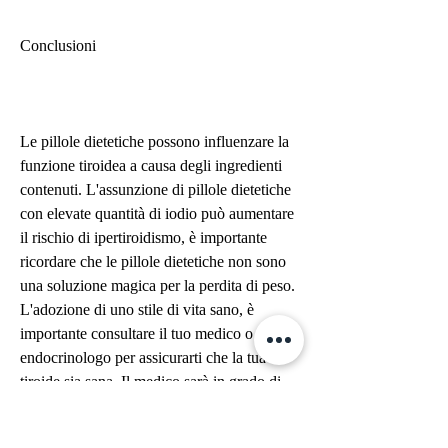
Conclusioni
Le pillole dietetiche possono influenzare la 
funzione tiroidea a causa degli ingredienti 
contenuti. L'assunzione di pillole dietetiche 
con elevate quantità di iodio può aumentare 
il rischio di ipertiroidismo, è importante 
ricordare che le pillole dietetiche non sono 
una soluzione magica per la perdita di peso. 
L'adozione di uno stile di vita sano, è 
importante consultare il tuo medico o un 
endocrinologo per assicurarti che la tua 
tiroide sia sana. Il medico sarà in grado di 
valutare la tua situazione specifica e fornirti 
le migliori indicazioni.